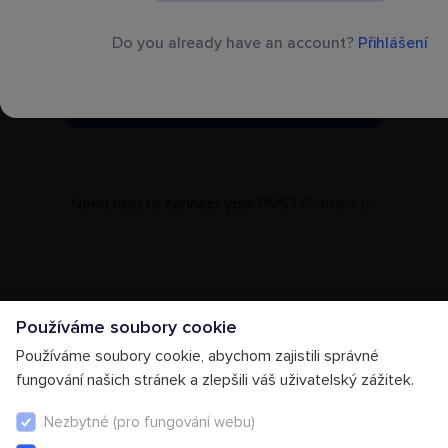
Kliknutím na „Pokračovat“ souhlasíte s našimi
Do you already have an account?
Přihlášení
Podmínkami.
Pokračovat
Need help to connect your PMS?
Contact us
Používáme soubory cookie
Používáme soubory cookie, abychom zajistili správné
fungování našich stránek a zlepšili váš uživatelský zážitek.
Nezbytné (pro fungování webu)
Obchodní podmínky