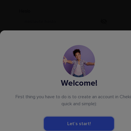
Heslo
Typ ubytování
Vyberte
Počet objektů
Welcome!
Město / region objektu
First thing you have to do is to create an account in Chekin
quick and simple):
Telefonní číslo
+1
Let’s start!