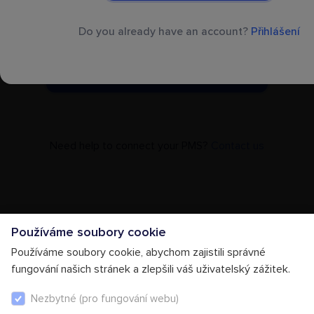
Kliknutím na „Pokračovat“ souhlasíte s našimi
Do you already have an account?
Přihlášení
Podmínkami.
Pokračovat
Need help to connect your PMS?
Contact us
Používáme soubory cookie
Používáme soubory cookie, abychom zajistili správné
fungování našich stránek a zlepšili váš uživatelský zážitek.
Nezbytné (pro fungování webu)
Obchodní podmínky