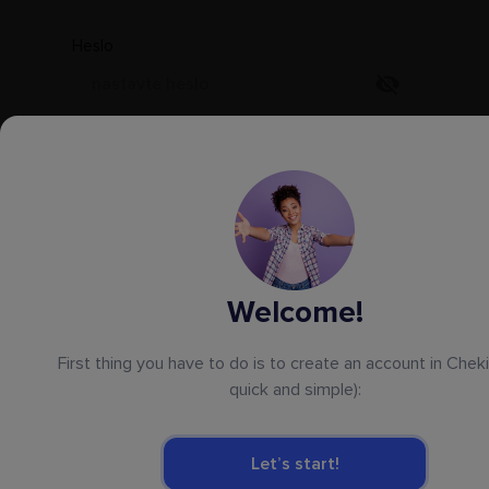
Heslo
Typ ubytování
Vyberte
Počet objektů
Welcome!
Město / region objektu
First thing you have to do is to create an account in Chekin
quick and simple):
Telefonní číslo
+1
Let’s start!