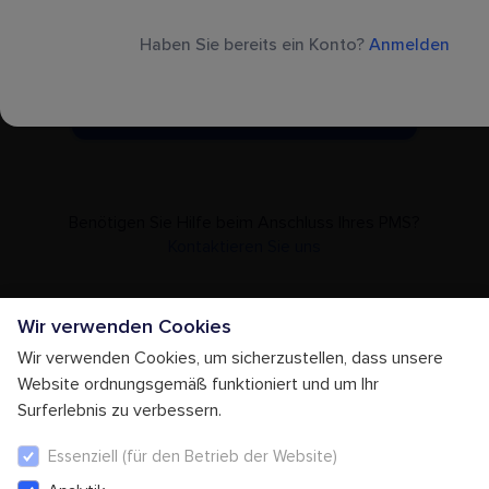
By clicking on ‘Continue’ you accept our
Terms
Haben Sie bereits ein Konto?
Anmelden
& Conditions
Continue
Benötigen Sie Hilfe beim Anschluss Ihres PMS?
Kontaktieren Sie uns
Wir verwenden Cookies
Wir verwenden Cookies, um sicherzustellen, dass unsere
Website ordnungsgemäß funktioniert und um Ihr
Surferlebnis zu verbessern.
Essenziell (für den Betrieb der Website)
Geschäftsbedingungen
Cookie Settings