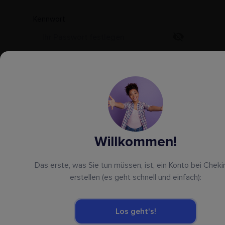
Kennwort
Art der Immobilie
Typ auswählen
Anzahl der Objekte
Willkommen!
Stadt/Region der Immobilie
Das erste, was Sie tun müssen, ist, ein Konto bei Cheki
erstellen (es geht schnell und einfach):
Telefon-Nummer
+1
Los geht's!