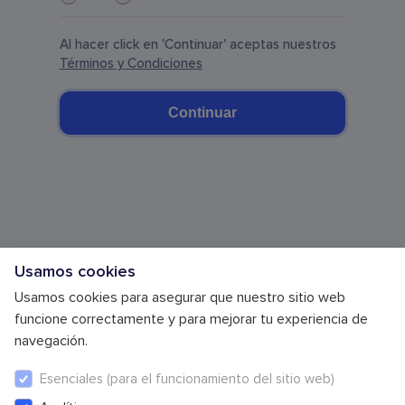
Al hacer click en 'Continuar' aceptas nuestros
Términos y Condiciones
Continuar
Usamos cookies
Usamos cookies para asegurar que nuestro sitio web
funcione correctamente y para mejorar tu experiencia de
navegación.
Esenciales (para el funcionamiento del sitio web)
Política de Privacidad
Términos y Condiciones