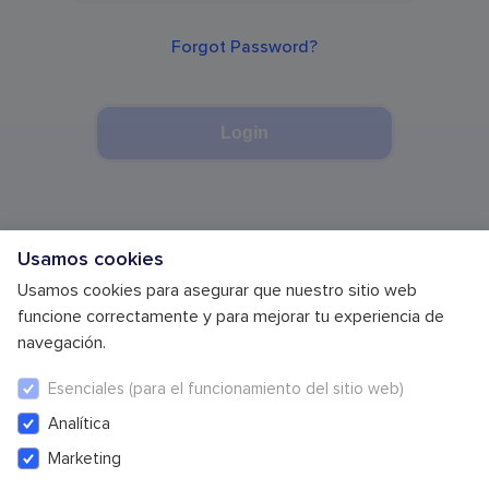
Forgot Password?
Login
Usamos cookies
Usamos cookies para asegurar que nuestro sitio web
funcione correctamente y para mejorar tu experiencia de
navegación.
Esenciales (para el funcionamiento del sitio web)
Analítica
Política de Privacidad
Términos y Condiciones
Cookie Settings
Marketing