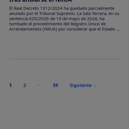
El Real Decreto 1312/2024 ha quedado parcialmente
anulado por el Tribunal Supremo. La Sala Tercera, en su
sentencia 620/2026 de 19 de mayo de 2026, ha
tumbado el procedimiento del Registro Único de
Arrendamientos (NRUA) por considerar que el Estado ...
Paginación
…
1
2
88
Siguiente
→
de
entradas