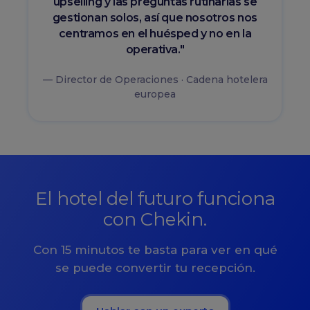
upselling y las preguntas rutinarias se
gestionan solos, así que nosotros nos
centramos en el huésped y no en la
operativa."
— Director de Operaciones · Cadena hotelera
europea
El hotel del futuro funciona
con Chekin.
Con 15 minutos te basta para ver en qué
se puede convertir tu recepción.