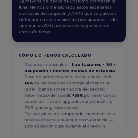
La mayoría de decks de upselling prometen la
luna. Hemos dimensionado estos escenarios
con tasas de adopción y ARPU que se pueden
defender en una reunión de presupuesto — del
tipo que un GM o revenue manager se cree
antes de firmar.
CÓMO LO HEMOS CALCULADO
Reservas mensuales =
habitaciones × 30 ×
ocupación ÷ noches medias de estancia
Tasa de adopción en el online check-in:
9–
14%
de las reservas compran al menos un
upsell (banda conservadora del sector)
Valor medio del upsell:
+55€
por reserva con
adopción — room upgrade, early check-in,
F&B, parking, experiencias
Excluye picos de temporada, incentivos a la
reserva directa y revenue post-estancia —
solo adopción pura durante el check-in