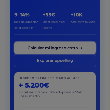
9–14%
+55€
+10K
tasa de adopción
upsell medio por
hoteles ya lo usan
en el check-in
reserva
Calcular mi ingreso extra →
Explorar upselling
INGRESO EXTRA ESTIMADO AL MES
+ 5.200€
Hotel de 100 hab · 9% adopción × 55€
upsell medio