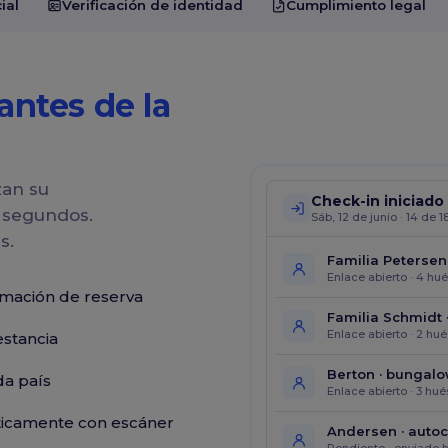
ial
Verificación de identidad
Cumplimiento legal
antes de la
zan su
Check-in iniciado
n segundos.
Sáb, 12 de junio · 14 de
s.
Familia Petersen 
Enlace abierto · 4 hu
rmación de reserva
Familia Schmidt 
Enlace abierto · 2 hu
estancia
Berton · bungalo
da país
Enlace abierto · 3 hu
ticamente con escáner
Andersen · auto