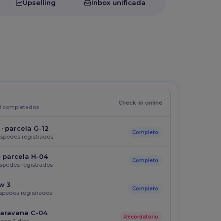
Upselling
Inbox unificada
Check-in online
 18 completados
· parcela G-12
Completo
éspedes registrados
· parcela H-04
Completo
éspedes registrados
w 3
Completo
éspedes registrados
caravana C-04
Recordatorio