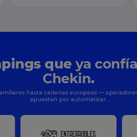
pings que
ya confí
Chekin
.
amiliares hasta cadenas europeas — operador
apuestan por automatizar.