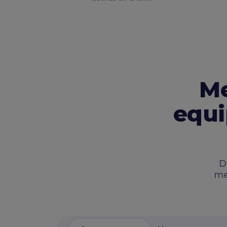
Me
equi
D
me