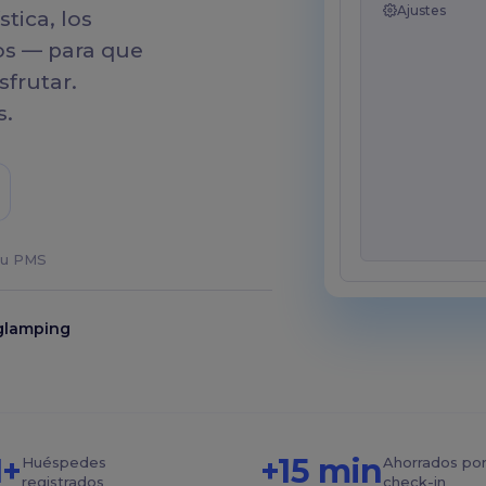
Ajustes
Tasas turísticas
stica, los
Calcula y cobra tasas
ros — para que
turísticas automáticamente
sfrutar.
s.
tiva en tu plataforma
 tu PMS
glamping
+
+15 min
Huéspedes
Ahorrados po
registrados
check-in