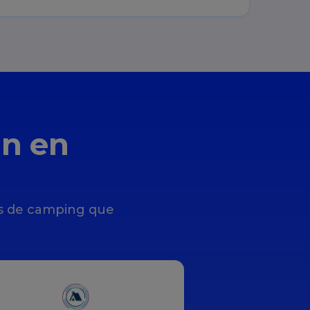
an en
es de camping que