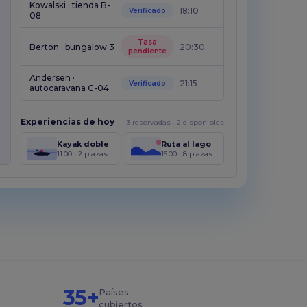
Preguntas frecuentes
Kowalski · tienda B-
18:10
Verificado
sobre SES.HOSPEDAJES
08
Tasa
Berton · bungalow 3
20:30
Leer más
pendiente
Andersen ·
21:15
Verificado
autocaravana C-04
BLOG
¿Cómo reducir el 87% el
tiempo de gestión de
Experiencias de hoy
3 reservadas · 2 disponibles
huéspedes con Chekin?
Kayak doble
Ruta al lago
11:00 · 2 plazas
16:00 · 8 plazas
Leer más
35+
r
Países
cubiertos