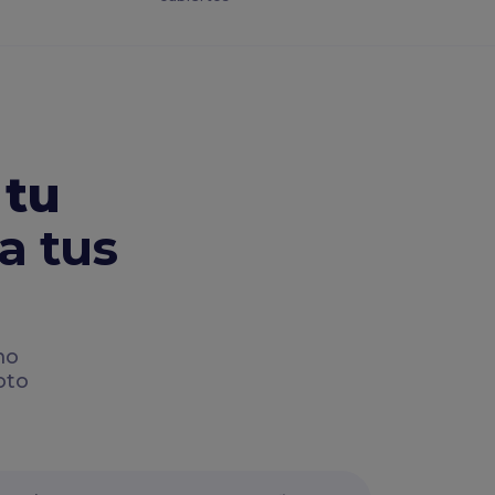
 tu
a tus
mo
oto