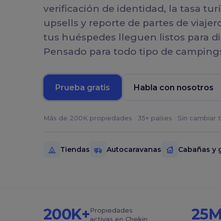
Huéspedes
Plantillas
verificación de identidad, la tasa turí
Comparte información clave con
Descubre plantillas gratuitas
upsells y reporte de partes de viaje
tus huéspedes
para facilitar la gestión de tu
tus huéspedes lleguen listos para di
alquiler vacacional
Inbox Unificado
Pensado para todo tipo de camping
Responde al instante a los
mensajes de los huéspedes con IA
DESARROLLADORES
Prueba gratis
Habla con nosotros
SDK
Integra nuestra solución de check-in de forma na
Más de 200K propiedades · 35+ países · Sin cambiar
Tiendas
Autocaravanas
Cabañas y 
200K+
25M
Propiedades
activas en Chekin