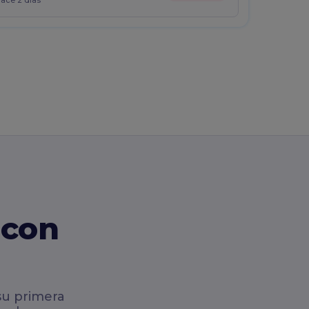
hace 2 días
 con
su primera