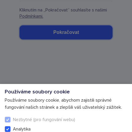
Kliknutím na „Pokračovat“ souhlasíte s našimi
Podmínkami.
Pokračovat
Používáme soubory cookie
Používáme soubory cookie, abychom zajistili správné
fungování našich stránek a zlepšili váš uživatelský zážitek.
Nezbytné (pro fungování webu)
Obchodní podmínky
Zásady ochrany osobních údajů
Cookie Settings
Analytika