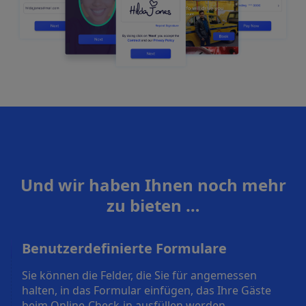
Und wir haben Ihnen noch mehr
zu bieten …
Benutzerdefinierte Formulare
Sie können die Felder, die Sie für angemessen
halten, in das Formular einfügen, das Ihre Gäste
beim Online-Check-in ausfüllen werden.