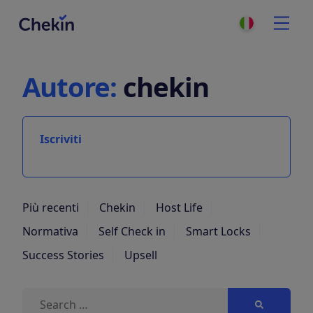
Autore:
chekin
Iscriviti
Più recenti
Chekin
Host Life
Normativa
Self Check in
Smart Locks
Success Stories
Upsell
Search
for: