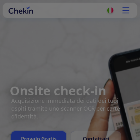
Onsite check-in
Acquisizione immediata dei dati dei tuoi
ospiti tramite uno scanner OCR per carte
d'identità.
Provalo Gratis
Contattaci