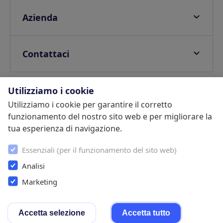
Integrazioni partner
Guide digitali
Blog
Azienda
E-invoicing
Help center
FAQ
Tassa di soggiorno
Webinars
Privacy Policy
Contattaci
Guest app personalizzabile
SDK
Politica di Sicurezza delle Informazioni
Contatta un commerciale
Verifica dell’identitá
Termini e Condizioni
Centro di assistenza
Utilizziamo i cookie
Protezione danni
Lavora con noi
Utilizziamo i cookie per garantire il corretto
Partners
Upselling
funzionamento del nostro sito web e per migliorare la
Programma referral
Inizia la tua prova gratuita
Pagamenti
tua esperienza di navigazione.
Informativa sui Cookie
Conformità legale
Termini e Condizioni
Cookie Settings
Essenziali (per il funzionamento del sito web)
Analisi
Marketing
Instagram
Twitter
Faebook
LinkedIn
Youtube
Accetta selezione
Accetta tutto