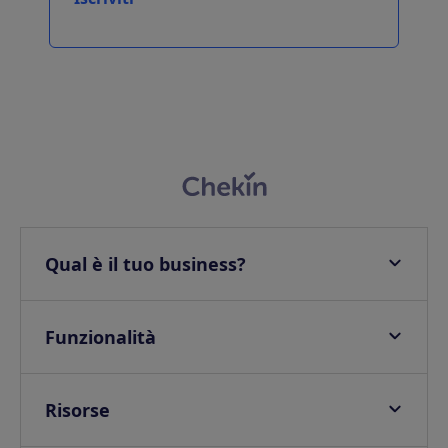
Qual è il tuo business?
Appartamenti
Hotel
Funzionalità
Ville
Check-in online
Campeggi e Glamping
Onsite check in
Risorse
Self check-in