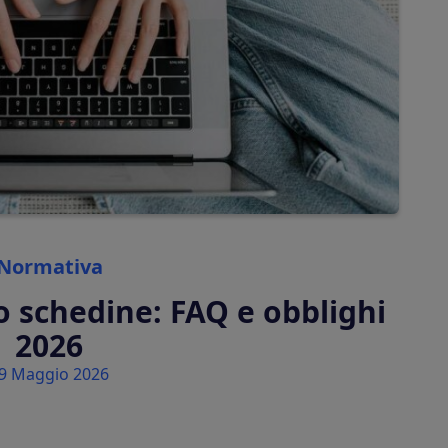
to per le vacanze
fatture elettroniche
Tassa di soggiorno
Calcola e addebita
automaticamente le tasse
di soggiorno
Categories
Normativa
o schedine: FAQ e obblighi
2026
9 Maggio 2026
k-in nella tua piattaforma