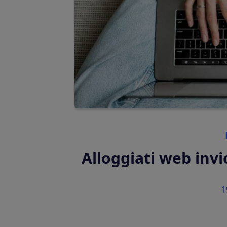
affit
Guida Digitale per gli Ospiti
Condividi informazioni importanti
durante il check-in online
Unified Inbox
Rispondi istantaneamente ai
messaggi degli ospiti con l’IA
Alloggiati web invi
SVILUPPATORI
1
SDK
Integra in modo nativo la nostra soluzione di chec