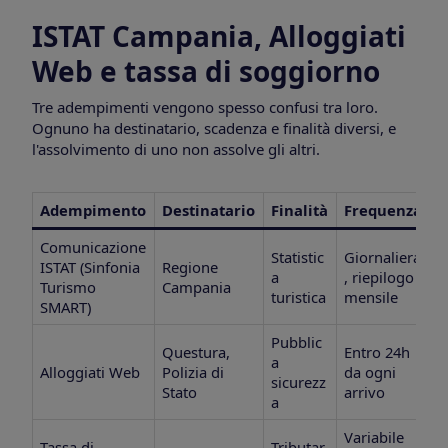
ISTAT Campania, Alloggiati
Web e tassa di soggiorno
Tre adempimenti vengono spesso confusi tra loro.
Ognuno ha destinatario, scadenza e finalità diversi, e
l'assolvimento di uno non assolve gli altri.
Adempimento
Destinatario
Finalità
Frequenza
Comunicazione
Statistic
Giornaliera
ISTAT (Sinfonia
Regione
a
, riepilogo
Turismo
Campania
turistica
mensile
SMART)
Pubblic
Questura,
Entro 24h
a
Alloggiati Web
Polizia di
da ogni
sicurezz
Stato
arrivo
a
Variabile
Tassa di
Tributar