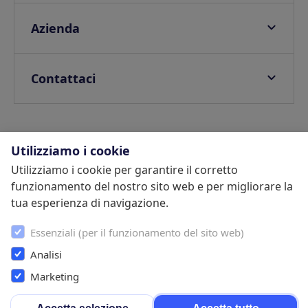
Integrazioni partner
Guide digitali
Blog
Azienda
E-invoicing
Help center
FAQ
Tassa di soggiorno
Webinars
Privacy Policy
Contattaci
Guest app personalizzabile
SDK
Politica di Sicurezza delle Informazioni
Contatta un commerciale
Verifica dell’identitá
Termini e Condizioni
Centro di assistenza
Protezione danni
Lavora con noi
Partners
Utilizziamo i cookie
Upselling
Programma referral
Utilizziamo i cookie per garantire il corretto
Inizia la tua prova gratuita
Pagamenti
funzionamento del nostro sito web e per migliorare la
Informativa sui Cookie
Conformità legale
tua esperienza di navigazione.
Termini e Condizioni
Cookie Settings
Essenziali (per il funzionamento del sito web)
Analisi
Instagram
Twitter
Faebook
LinkedIn
Youtube
Marketing