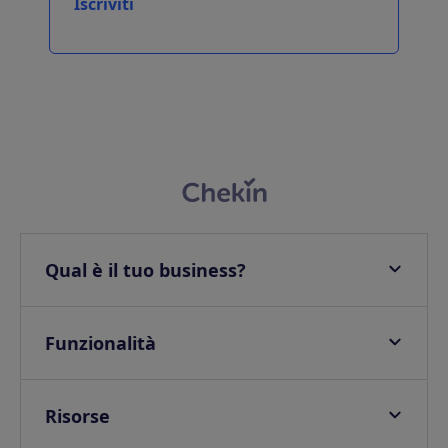
Iscriviti
Qual è il tuo business?
Appartamenti
Hotel
Funzionalità
Ville
Check-in online
Campeggi e Glamping
Onsite check in
Risorse
Self check-in