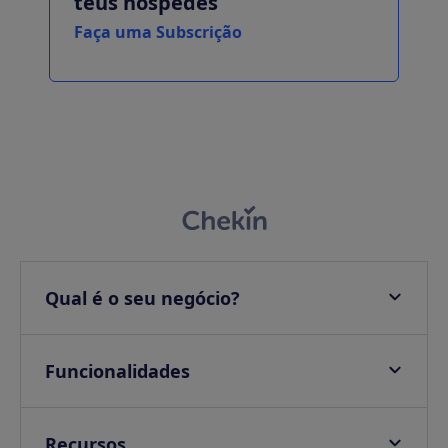
teus hóspedes
Faça uma Subscrição
Qual é o seu negócio?
Apartamentos
Hotéis
Funcionalidades
Villas
Check-in online
Campings & Glampings
Onsite check-in
Recursos