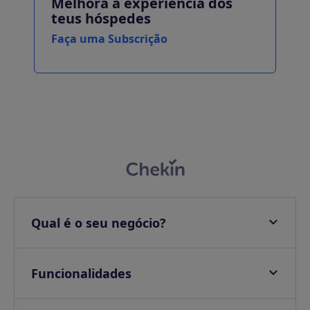
Melhora a experiência dos
teus hóspedes
Faça uma Subscrição
Qual é o seu negócio?
Apartamentos
Hotéis
Funcionalidades
Villas
Check-in online