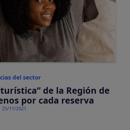
automáticamente
Tasas turísticas
Calcula y cobra tasas
turísticas
automáticamente
Categories
cias del sector
turística” de la Región de
enos por cada reserva
25/11/2021
tiva en tu plataforma