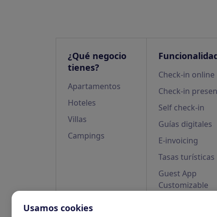
¿Qué negocio
Funcionalida
tienes?
Check-in online
Apartamentos
Check-in presen
Hoteles
Self check-in
Villas
Guías digitales
Campings
E-invoicing
Tasas turísticas
Guest App
Customizable
Usamos cookies