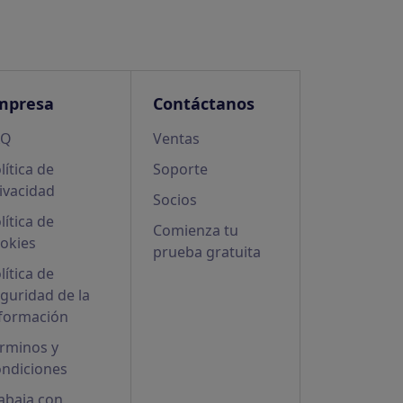
mpresa
Contáctanos
AQ
Ventas
lítica de
Soporte
ivacidad
Socios
lítica de
Comienza tu
okies
prueba gratuita
lítica de
guridad de la
formación
rminos y
ndiciones
abaja con