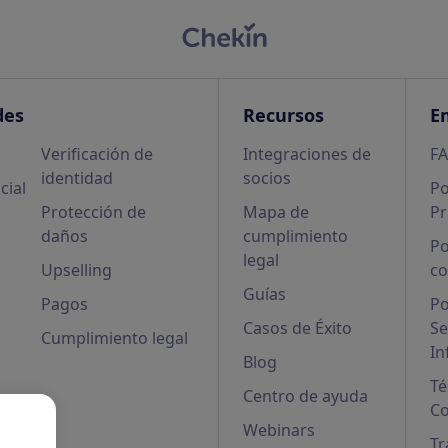
des
Recursos
E
Verificación de
Integraciones de
F
identidad
socios
cial
Po
Protección de
Mapa de
Pr
daños
cumplimiento
Po
legal
Upselling
co
Guías
Pagos
Po
Casos de Éxito
Se
Cumplimiento legal
In
Blog
Té
Centro de ayuda
Co
Webinars
Tr