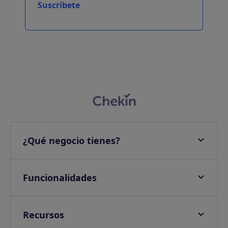
Suscríbete
¿Qué negocio tienes?
Apartamentos
Hoteles
Funcionalidades
Villas
Check-in online
Campings
Check-in presencial
Recursos