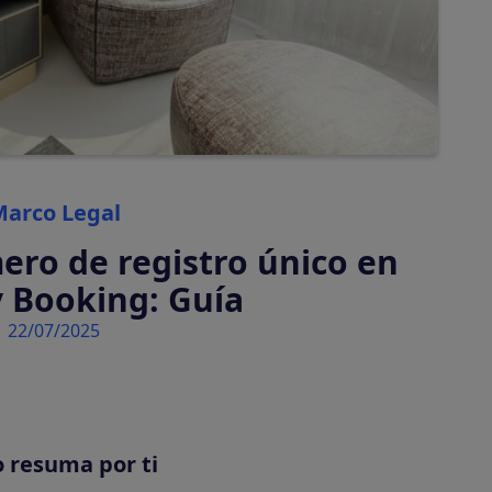
automáticamente
Tasas turísticas
Calcula y cobra tasas
turísticas
automáticamente
Categories
arco Legal
ro de registro único en
y Booking: Guía
22/07/2025
tiva en tu plataforma
o resuma por ti