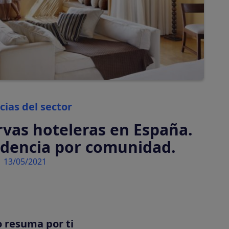
automáticamente
Tasas turísticas
Calcula y cobra tasas
turísticas
automáticamente
Categories
cias del sector
rvas hoteleras en España.
idencia por comunidad.
13/05/2021
tiva en tu plataforma
o resuma por ti