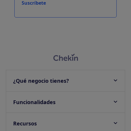
Suscríbete
¿Qué negocio tienes?
Apartamentos
Hoteles
Funcionalidades
Villas
Check-in online
Campings
Check-in presencial
Recursos