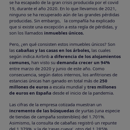
se ha escapado de la gran crisis producida por el covid
19, durante el año 2020. En lo que llevamos de 2021,
ninguno se ha recuperado aún de las grandes pérdidas
producidas. Sin embargo, la compañía ha explicado
que si existe una excepción a esta regla de pérdidas, y
son los llamados
inmuebles únicos.
Pero, ¿en qué consisten estos inmuebles únicos? Son
las
cabañas y las casas en los árboles,
las cuales
según indica Airbnb
a diferencia de los alojamientos
comunes,
han visto su
demanda crecer un 94%
entre marzo de 2020 y junio de este año. Como
consecuencia, según datos internos, los anfitriones de
estancias únicas han ganado en total más de
250
millones de euros
a escala mundial y
tres millones
de euros en España
desde el inicio de la pandemia.
Las cifras de la empresa cotizada muestran un
incremento de las búsquedas
de yurtas (una especie
de tiendas de campaña sostenibles) del 1.701%.
Asimismo, la consulta de cabañas registró un repunte
del 1.379%, y la de 'casas cueva', otro del 1.285%.