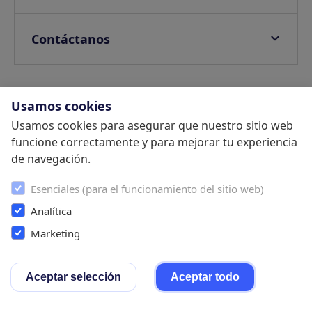
E-invoicing
Guías
FAQ
Tasas turísticas
Casos de Éxito
Política de Privacidad
Contáctanos
Guest App Customizable
Blog
Política de cookies
Ventas
Verificación de identidad
Centro de ayuda
Política de Seguridad de la Información
Soporte
Protección de daños
Webinars
Términos y Condiciones
Usamos cookies
Socios
Upselling
SDK
Usamos cookies para asegurar que nuestro sitio web
Trabaja con nosotros
Comienza tu prueba gratuita
Pagos
funcione correctamente y para mejorar tu experiencia
Programa de referidos
de navegación.
Cumplimiento legal
Política de Privacidad
Términos y Condiciones
Cookie
Settings
Esenciales (para el funcionamiento del sitio web)
Analítica
Marketing
Instagram
Twitter
Faebook
LinkedIn
Youtube
Aceptar selección
Aceptar todo