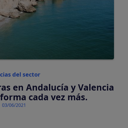
automáticamente
Tasas turísticas
Calcula y cobra tasas
turísticas
automáticamente
Categories
cias del sector
ras en Andalucía y Valencia
 forma cada vez más.
03/06/2021
tiva en tu plataforma