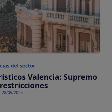
automáticamente
Tasas turísticas
Calcula y cobra tasas
turísticas
automáticamente
Categories
cias del sector
rísticos Valencia: Supremo
restricciones
28/05/2025
tiva en tu plataforma