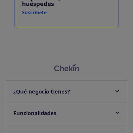
huéspedes
Suscríbete
¿Qué negocio tienes?
Apartamentos
Hoteles
Funcionalidades
Villas
Check-in online
Campings