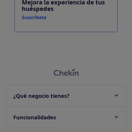
Mejora la experiencia de tus
huéspedes
Suscríbete
¿Qué negocio tienes?
Apartamentos
Hoteles
Funcionalidades
Villas
Check-in online