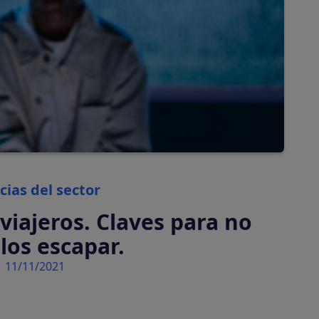
automáticamente
Tasas turísticas
Calcula y cobra tasas
turísticas
automáticamente
Categories
cias del sector
viajeros. Claves para no
los escapar.
11/11/2021
tiva en tu plataforma