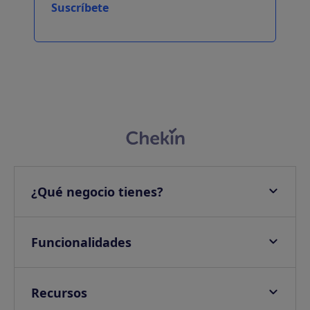
Suscríbete
¿Qué negocio tienes?
Apartamentos
Hoteles
Funcionalidades
Villas
Check-in online
Campings
Check-in presencial
Recursos