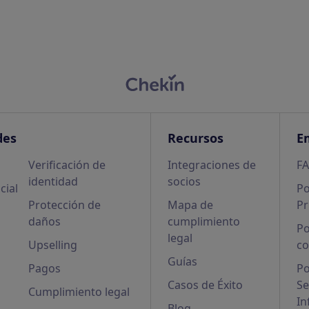
des
Recursos
E
Verificación de
Integraciones de
F
identidad
socios
cial
Po
Protección de
Mapa de
Pr
daños
cumplimiento
Po
legal
Upselling
co
Guías
Pagos
Po
Casos de Éxito
Se
Cumplimiento legal
In
Blog