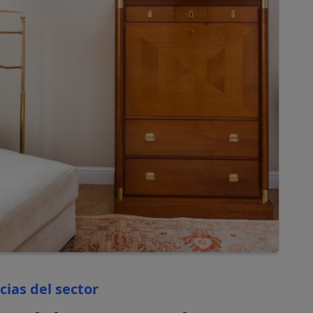
automáticamente
Tasas turísticas
Calcula y cobra tasas
turísticas
automáticamente
Categories
tiva en tu plataforma
cias del sector