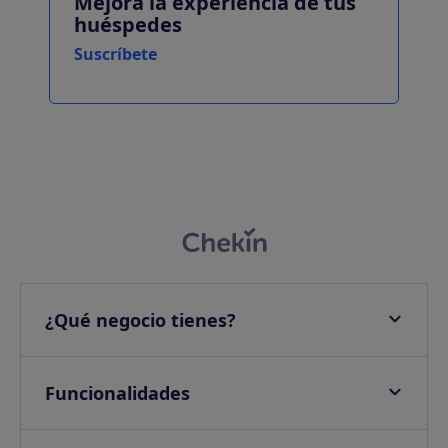
Mejora la experiencia de tus
huéspedes
Suscríbete
¿Qué negocio tienes?
Apartamentos
Hoteles
Funcionalidades
Villas
Check-in online