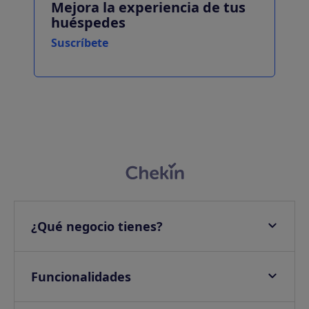
Mejora la experiencia de tus
huéspedes
Suscríbete
¿Qué negocio tienes?
Apartamentos
Hoteles
Funcionalidades
Villas
Check-in online