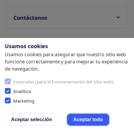
E-invoicing
Guías
FAQ
Tasas turísticas
Casos de Éxito
Política de Privacidad
Contáctanos
Guest App Customizable
Blog
Política de cookies
Ventas
Verificación de identidad
Centro de ayuda
Política de Seguridad de la Información
Soporte
Protección de daños
Webinars
Términos y Condiciones
Usamos cookies
Socios
Upselling
SDK
Usamos cookies para asegurar que nuestro sitio web
Trabaja con nosotros
Comienza tu prueba gratuita
Pagos
funcione correctamente y para mejorar tu experiencia
Programa de referidos
de navegación.
Cumplimiento legal
Política de Privacidad
Términos y Condiciones
Cookie
Settings
Esenciales (para el funcionamiento del sitio web)
Analítica
Marketing
Instagram
Twitter
Faebook
LinkedIn
Youtube
Aceptar selección
Aceptar todo