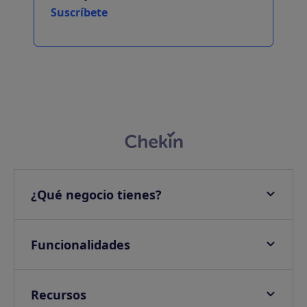
Suscríbete
¿Qué negocio tienes?
Apartamentos
Hoteles
Funcionalidades
Villas
Check-in online
Campings
Check-in presencial
Recursos