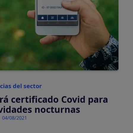
automáticamente
Tasas turísticas
Calcula y cobra tasas
turísticas
automáticamente
Categories
cias del sector
rá certificado Covid para
ividades nocturnas
04/08/2021
tiva en tu plataforma