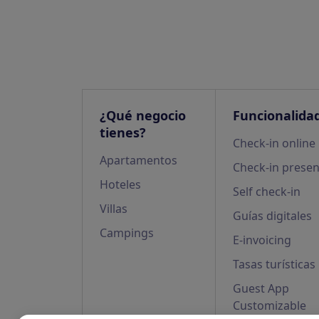
¿Qué negocio
Funcionalida
tienes?
Check-in online
Apartamentos
Check-in presen
Hoteles
Self check-in
Villas
Guías digitales
Campings
E-invoicing
Tasas turísticas
Guest App
Customizable