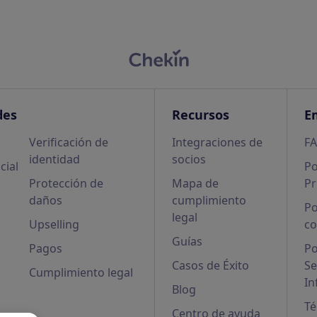
des
Recursos
E
Verificación de
Integraciones de
F
identidad
socios
cial
Po
Protección de
Mapa de
Pr
daños
cumplimiento
Po
legal
Upselling
co
Guías
Pagos
Po
Casos de Éxito
Se
Cumplimiento legal
In
Blog
Té
Centro de ayuda