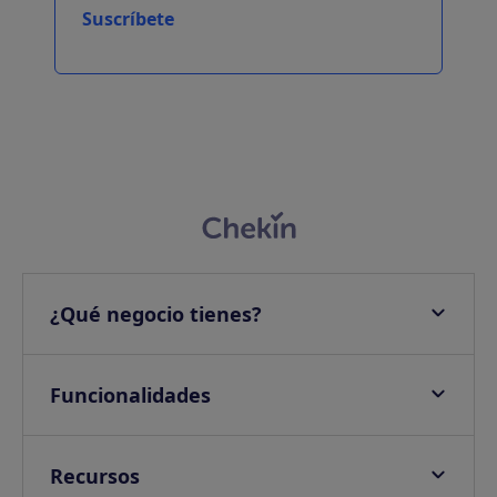
Suscríbete
¿Qué negocio tienes?
Apartamentos
Hoteles
Funcionalidades
Villas
Check-in online
Campings
Check-in presencial
Recursos