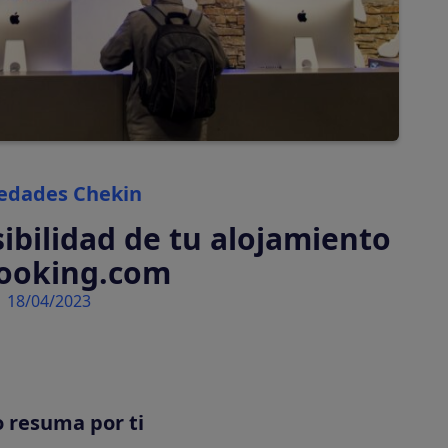
automáticamente
Tasas turísticas
Calcula y cobra tasas
turísticas
automáticamente
Categories
edades Chekin
ibilidad de tu alojamiento
ooking.com
18/04/2023
tiva en tu plataforma
o resuma por ti