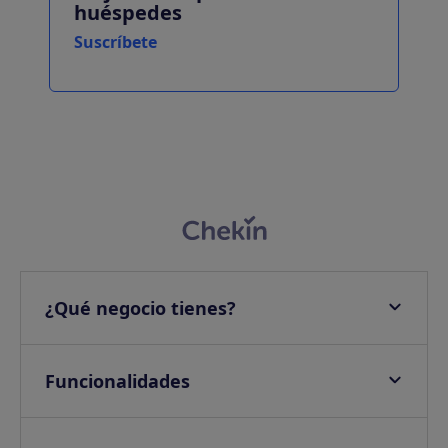
huéspedes
Suscríbete
¿Qué negocio tienes?
Apartamentos
Hoteles
Funcionalidades
Villas
Check-in online
Campings