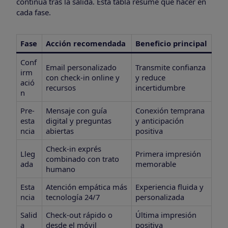
continúa tras la salida. Esta tabla resume qué hacer en
cada fase.
Fase
Acción recomendada
Beneficio principal
Conf
Email personalizado
Transmite confianza
irm
con check-in online y
y reduce
ació
recursos
incertidumbre
n
Pre-
Mensaje con guía
Conexión temprana
esta
digital y preguntas
y anticipación
ncia
abiertas
positiva
Check-in exprés
Lleg
Primera impresión
combinado con trato
ada
memorable
humano
Esta
Atención empática más
Experiencia fluida y
ncia
tecnología 24/7
personalizada
Salid
Check-out rápido o
Última impresión
a
desde el móvil
positiva