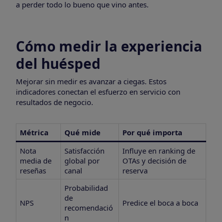
a perder todo lo bueno que vino antes.
Cómo medir la experiencia
del huésped
Mejorar sin medir es avanzar a ciegas. Estos
indicadores conectan el esfuerzo en servicio con
resultados de negocio.
Métrica
Qué mide
Por qué importa
Nota
Satisfacción
Influye en ranking de
media de
global por
OTAs y decisión de
reseñas
canal
reserva
Probabilidad
de
NPS
Predice el boca a boca
recomendació
n