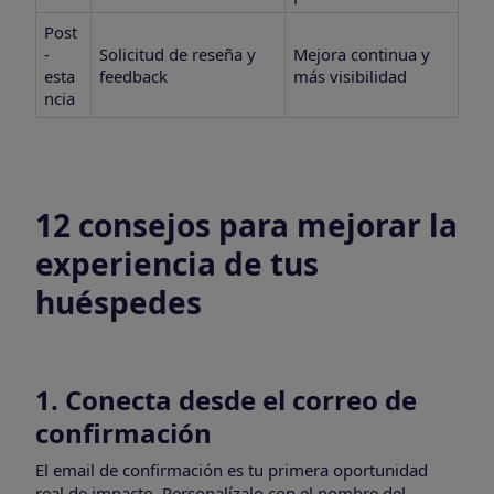
Post
-
Solicitud de reseña y
Mejora continua y
esta
feedback
más visibilidad
ncia
12 consejos para mejorar la
experiencia de tus
huéspedes
1. Conecta desde el correo de
confirmación
El email de confirmación es tu primera oportunidad
real de impacto. Personalízalo con el nombre del