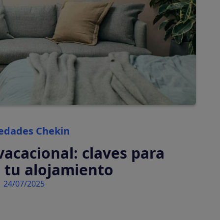
automáticamente
Tasas turísticas
Calcula y cobra tasas
turísticas
automáticamente
Categories
edades Chekin
vacacional: claves para
 tu alojamiento
24/07/2025
tiva en tu plataforma