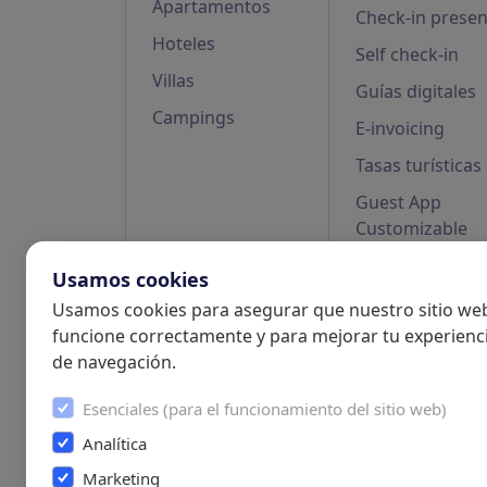
Apartamentos
Check-in presen
Hoteles
Self check-in
Villas
Guías digitales
Campings
E-invoicing
Tasas turísticas
Guest App
Customizable
Usamos cookies
Usamos cookies para asegurar que nuestro sitio we
funcione correctamente y para mejorar tu experienc
de navegación.
Esenciales (para el funcionamiento del sitio web)
Analítica
Marketing