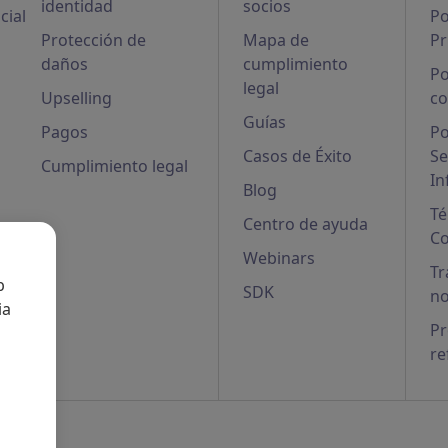
identidad
socios
cial
Po
Protección de
Mapa de
Pr
daños
cumplimiento
Po
legal
Upselling
co
Guías
Pagos
Po
Casos de Éxito
Se
Cumplimiento legal
In
Blog
Té
Centro de ayuda
Co
Webinars
Tr
b
SDK
no
ia
P
re