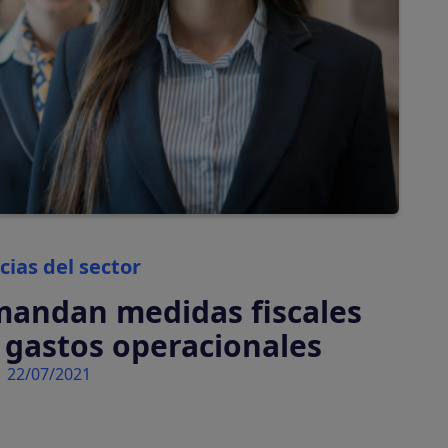
automáticamente
Tasas turísticas
Calcula y cobra tasas
turísticas
automáticamente
Categories
cias del sector
mandan medidas fiscales
s gastos operacionales
22/07/2021
tiva en tu plataforma