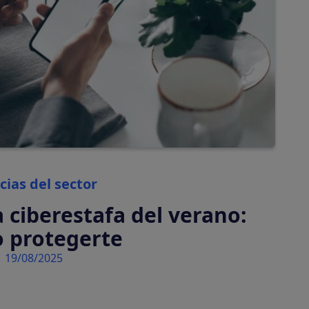
automáticamente
Tasas turísticas
Calcula y cobra tasas
turísticas
automáticamente
Categories
cias del sector
 ciberestafa del verano:
 protegerte
19/08/2025
tiva en tu plataforma