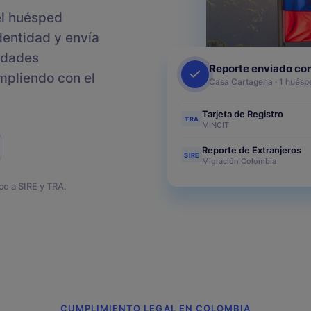
Tasas turísticas
el huésped
Calcula y cobra tasas
identidad y envía
turísticas automáticamente
idades
Reporte enviado con
mpliendo con el
Casa Cartagena · 1 huéspe
Tarjeta de Registro
TRA
MINCIT
Reporte de Extranjeros
SIRE
tiva en tu plataforma
Migración Colombia
co a SIRE y TRA.
CUMPLIMIENTO LEGAL EN COLOMBIA