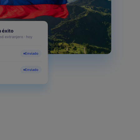
Preguntas frecuentes
sobre SES.HOSPEDAJES
Leer más
 éxito
d extranjero · hoy
BLOG
¿Cómo reducir el 87% el
Enviado
tiempo de gestión de
huéspedes con Chekin?
Enviado
Leer más