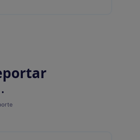
eportar
.
porte