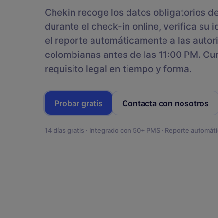
Huéspedes
Plantillas
Chekin recoge los datos obligatorios d
Comparte información clave con
Descubre plantillas gratuitas
tus huéspedes
durante el check-in online, verifica su 
para facilitar la gestión de tu
alquiler vacacional
el reporte automáticamente a las autor
Inbox Unificado
colombianas antes de las 11:00 PM. Cu
Responde al instante a los
mensajes de los huéspedes con IA
requisito legal en tiempo y forma.
DESARROLLADORES
SDK
Probar gratis
Contacta con nosotros
Integra nuestra solución de check-in de forma na
14 días gratis · Integrado con 50+ PMS · Reporte automáti