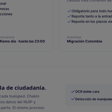
causas más comunes de 
onal
presas
Obligatorio para todo h
ecciones
Reporte tanto a la entra
Reporte en los plazos ex
recuencia
Autoridad
ismo día · hasta las 23:00
Migración Colombia
la de ciudadanía
.
OCR doble cara
 cada huésped. Chekin
Detección de manipula
los datos del NUIP y
 parte. El mismo proceso