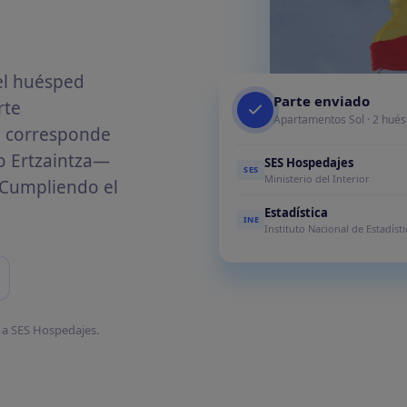
Tasas turísticas
Calcula y cobra tasas
turísticas automáticamente
el huésped
Parte enviado
rte
Apartamentos Sol · 2 hués
e corresponde
o Ertzaintza—
SES Hospedajes
SES
Ministerio del Interior
. Cumpliendo el
tiva en tu plataforma
Estadística
INE
Instituto Nacional de Estadísti
o a SES Hospedajes.