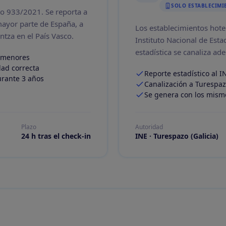
SOLO ESTABLECIMI
eto 933/2021. Se reporta a
mayor parte de España, a
Los establecimientos hote
ntza en el País Vasco.
Instituto Nacional de Estad
estadística se canaliza ad
s menores
dad correcta
Reporte estadístico al IN
urante 3 años
Canalización a Turespaz
Se genera con los mismo
Plazo
Autoridad
24 h tras el check-in
INE · Turespazo (Galicia)