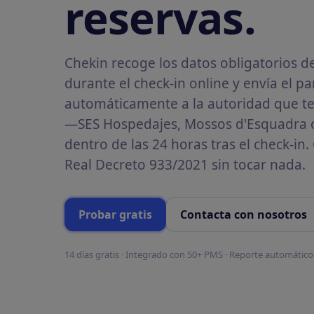
reservas.
Huéspedes
Plantillas
Comparte información clave con
Descubre plantillas gratuitas
tus huéspedes
para facilitar la gestión de tu
alquiler vacacional
Chekin recoge los datos obligatorios d
Inbox Unificado
Responde al instante a los
durante el check-in online y envía el pa
mensajes de los huéspedes con IA
automáticamente a la autoridad que t
DESARROLLADORES
—SES Hospedajes, Mossos d'Esquadra 
dentro de las 24 horas tras el check-in
SDK
Integra nuestra solución de check-in de forma na
Real Decreto 933/2021 sin tocar nada.
Probar gratis
Contacta con nosotros
14 días gratis · Integrado con 50+ PMS · Reporte automátic