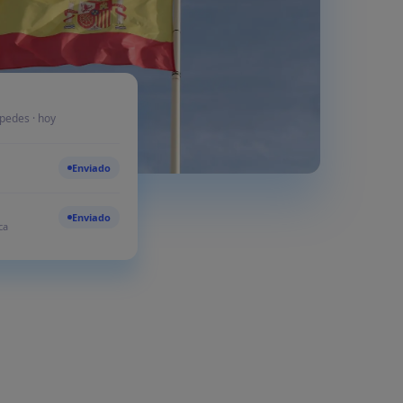
Preguntas frecuentes
sobre SES.HOSPEDAJES
Leer más
pedes · hoy
BLOG
¿Cómo reducir el 87% el
tiempo de gestión de
Enviado
huéspedes con Chekin?
Leer más
Enviado
ca