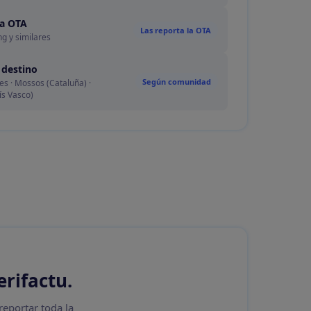
ía OTA
Las reporta la OTA
ng y similares
 destino
Según comunidad
s · Mossos (Cataluña) ·
ís Vasco)
rifactu
.
reportar toda la