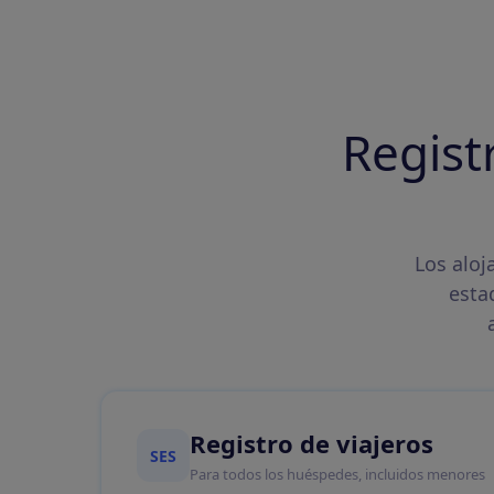
Regist
Los aloj
esta
Registro de viajeros
SES
Para todos los huéspedes, incluidos menores