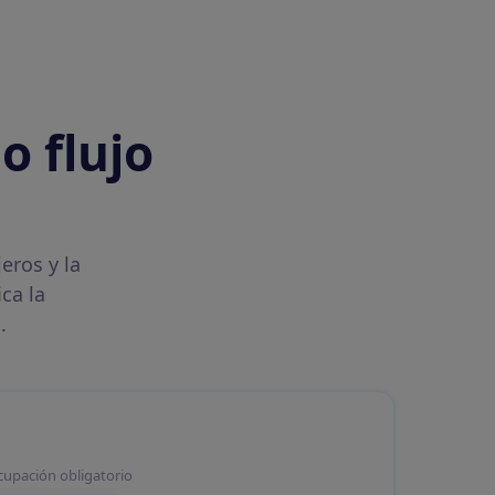
o flujo
eros y la
ca la
.
cupación obligatorio