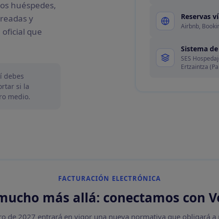
los huéspedes,
Reservas v
creadas y
Airbnb, Booki
 oficial que
Sistema de
SES Hospedaje
Ertzaintza (Pa
í debes
rtar si la
tro medio.
FACTURACIÓN ELECTRÓNICA
mucho más allá:
conectamos con Ve
ro de 2027 entrará en vigor una nueva normativa que obligará a 