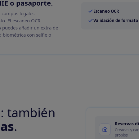
NIE o pasaporte
.
Escaneo OCR
os campos legales
nto. El escaneo OCR
Validación de formato
s puedes añadir un extra de
d biométrica con selfie o
: también
tas
.
Reservas di
Creadas y can
propios