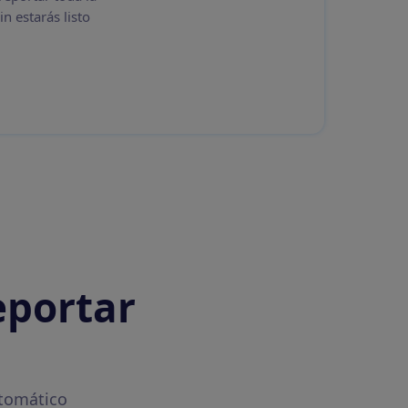
n estarás listo
eportar
utomático