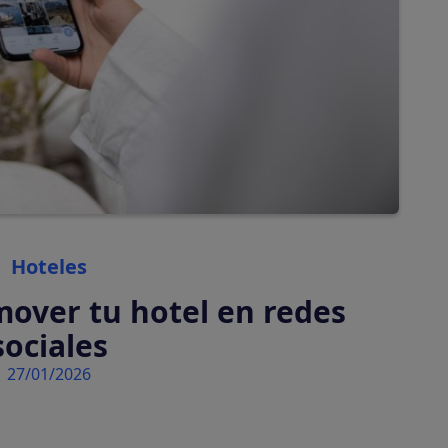
automáticamente
Tasas turísticas
Calcula y cobra tasas
turísticas
automáticamente
Categories
Hoteles
mover tu hotel en redes
sociales
27/01/2026
tiva en tu plataforma