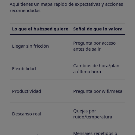
Aquí tienes un mapa rápido de expectativas y acciones
recomendadas:
Lo que el huésped quiere
Señal de que lo valora
Có
Che
Pregunta por acceso
Llegar sin fricción
ins
antes de salir
aut
Pol
Cambios de hora/plan
Flexibilidad
flu
a última hora
mod
“Wo
Productividad
Pregunta por wifi/mesa
set
vis
Con
Quejas por
Descanso real
cal
ruido/temperatura
no
Aut
Mensajes repetidos o