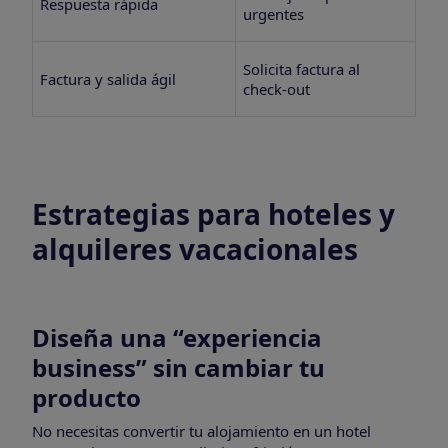
Respuesta rápida
sop
urgentes
est
Che
Solicita factura al
Factura y salida ágil
exp
check-out
digi
Estrategias para hoteles y
alquileres vacacionales
Diseña una “experiencia
business” sin cambiar tu
producto
No necesitas convertir tu alojamiento en un hotel