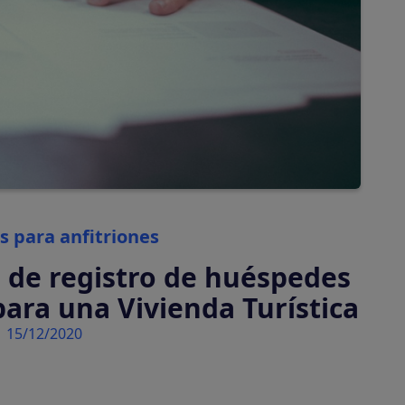
automáticamente
Tasas turísticas
Calcula y cobra tasas
turísticas
automáticamente
Categories
s para anfitriones
o de registro de huéspedes
para una Vivienda Turística
15/12/2020
tiva en tu plataforma