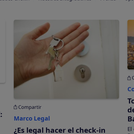
automáticamente
Tasas turísticas
Calcula y cobra tasas
turísticas
automáticamente
Co
T
Compartir
d
:
B
Marco Legal
tiva en tu plataforma
¿Es legal hacer el check-in
El