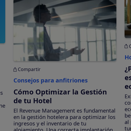
Ho
¿
Compartir
e
Consejos para anfitriones
e
Cómo Optimizar la Gestión
es
Ex
de tu Hotel
co
ine
ec
El Revenue Management es fundamental
be
en la gestión hotelera para optimizar los
al
ingresos y el inventario de tu
tu
alojamiento. Una correcta implantación