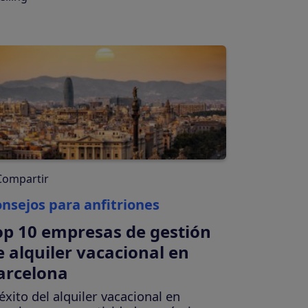
BLOG
Preguntas frecuentes
sobre SES.HOSPEDAJES
Leer más
BLOG
¿Cómo reducir el 87% el
tiempo de gestión de
huéspedes con Chekin?
Compartir
Leer más
nsejos para anfitriones
op 10 empresas de gestión
e alquiler vacacional en
arcelona
 éxito del alquiler vacacional en