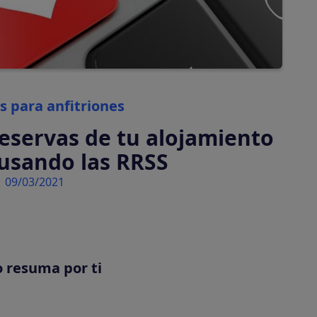
automáticamente
Tasas turísticas
Calcula y cobra tasas
turísticas
automáticamente
Categories
s para anfitriones
eservas de tu alojamiento
 usando las RRSS
09/03/2021
o resuma por ti
tiva en tu plataforma