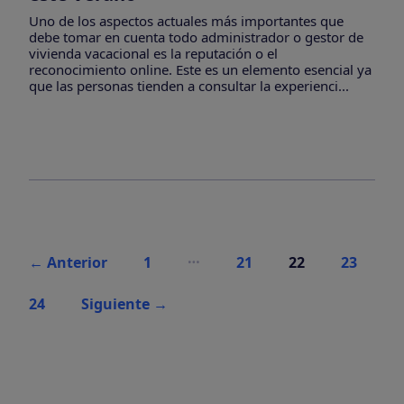
Uno de los aspectos actuales más importantes que
debe tomar en cuenta todo administrador o gestor de
vivienda vacacional es la reputación o el
reconocimiento online. Este es un elemento esencial ya
que las personas tienden a consultar la experienci...
Paginación
…
←
Anterior
1
21
22
23
de
entradas
24
Siguiente
→